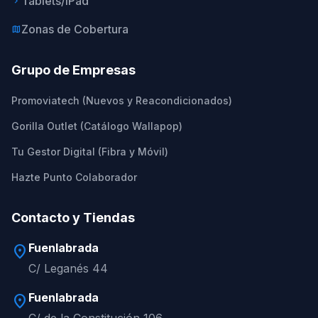
Tablets/iPad
keyboard_arrow_right
Zonas de Cobertura
map
Grupo de Empresas
Promoviatech (Nuevos y Reacondicionados)
Gorilla Outlet (Catálogo Wallapop)
Tu Gestor Digital (Fibra y Móvil)
Hazte Punto Colaborador
Contacto y Tiendas
Fuenlabrada
location_on
C/ Leganés 44
Fuenlabrada
location_on