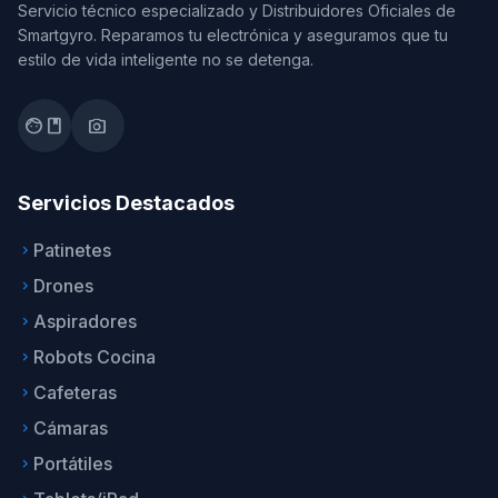
Servicio técnico especializado y Distribuidores Oficiales de
Smartgyro. Reparamos tu electrónica y aseguramos que tu
estilo de vida inteligente no se detenga.
facebook
photo_camera
Servicios Destacados
Patinetes
keyboard_arrow_right
Drones
keyboard_arrow_right
Aspiradores
keyboard_arrow_right
Robots Cocina
keyboard_arrow_right
Cafeteras
keyboard_arrow_right
Cámaras
keyboard_arrow_right
Portátiles
keyboard_arrow_right