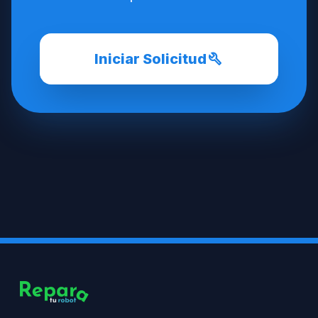
build
Iniciar Solicitud