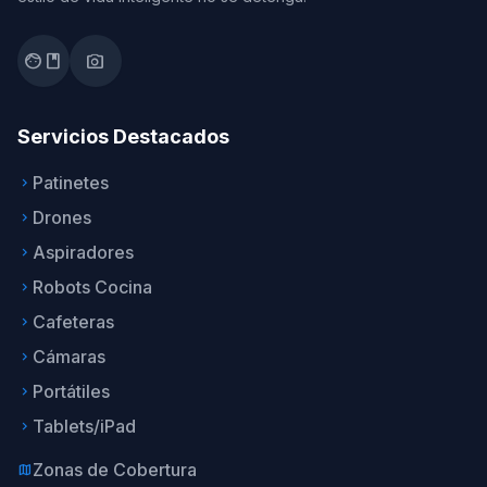
facebook
photo_camera
Servicios Destacados
Patinetes
keyboard_arrow_right
Drones
keyboard_arrow_right
Aspiradores
keyboard_arrow_right
Robots Cocina
keyboard_arrow_right
Cafeteras
keyboard_arrow_right
Cámaras
keyboard_arrow_right
Portátiles
keyboard_arrow_right
Tablets/iPad
keyboard_arrow_right
Zonas de Cobertura
map