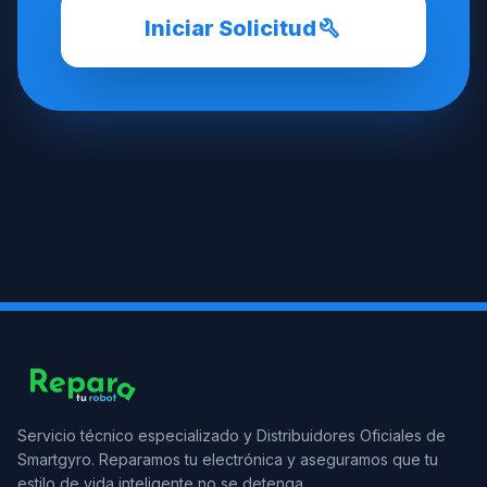
build
Iniciar Solicitud
Servicio técnico especializado y Distribuidores Oficiales de
Smartgyro. Reparamos tu electrónica y aseguramos que tu
estilo de vida inteligente no se detenga.