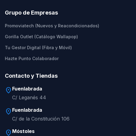
Grupo de Empresas
Promoviatech (Nuevos y Reacondicionados)
Gorilla Outlet (Catálogo Wallapop)
Tu Gestor Digital (Fibra y Móvil)
Hazte Punto Colaborador
Contacto y Tiendas
Fuenlabrada
location_on
C/ Leganés 44
Fuenlabrada
location_on
C/ de la Constitución 106
Móstoles
location_on