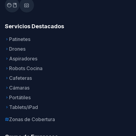
facebook
photo_camera
Servicios Destacados
Patinetes
keyboard_arrow_right
Drones
keyboard_arrow_right
Aspiradores
keyboard_arrow_right
Robots Cocina
keyboard_arrow_right
Cafeteras
keyboard_arrow_right
Cámaras
keyboard_arrow_right
Portátiles
keyboard_arrow_right
Tablets/iPad
keyboard_arrow_right
Zonas de Cobertura
map