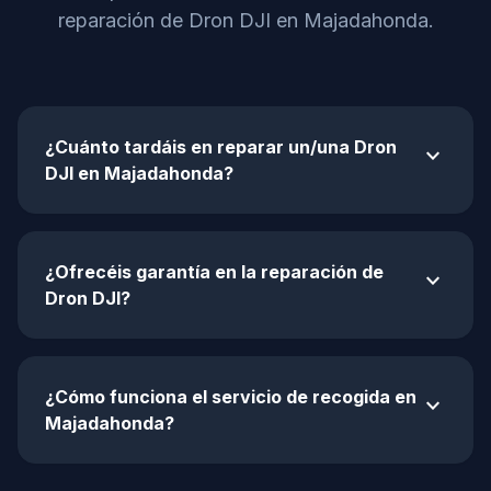
reparación de Dron DJI en Majadahonda.
¿Cuánto tardáis en reparar un/una Dron
expand_more
DJI en Majadahonda?
¿Ofrecéis garantía en la reparación de
expand_more
Dron DJI?
¿Cómo funciona el servicio de recogida en
expand_more
Majadahonda?