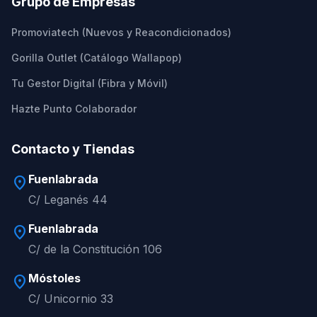
Grupo de Empresas
Promoviatech (Nuevos y Reacondicionados)
Gorilla Outlet (Catálogo Wallapop)
Tu Gestor Digital (Fibra y Móvil)
Hazte Punto Colaborador
Contacto y Tiendas
Fuenlabrada
location_on
C/ Leganés 44
Fuenlabrada
location_on
C/ de la Constitución 106
Móstoles
location_on
C/ Unicornio 33