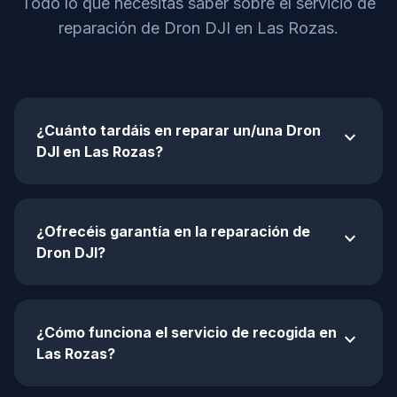
Todo lo que necesitas saber sobre el servicio de
reparación de Dron DJI en Las Rozas.
¿Cuánto tardáis en reparar un/una Dron
expand_more
DJI en Las Rozas?
¿Ofrecéis garantía en la reparación de
expand_more
Dron DJI?
¿Cómo funciona el servicio de recogida en
expand_more
Las Rozas?