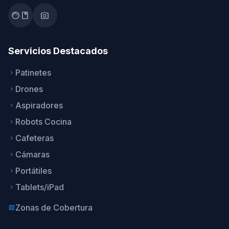
facebook
photo_camera
Servicios Destacados
Patinetes
keyboard_arrow_right
Drones
keyboard_arrow_right
Aspiradores
keyboard_arrow_right
Robots Cocina
keyboard_arrow_right
Cafeteras
keyboard_arrow_right
Cámaras
keyboard_arrow_right
Portátiles
keyboard_arrow_right
Tablets/iPad
keyboard_arrow_right
Zonas de Cobertura
map