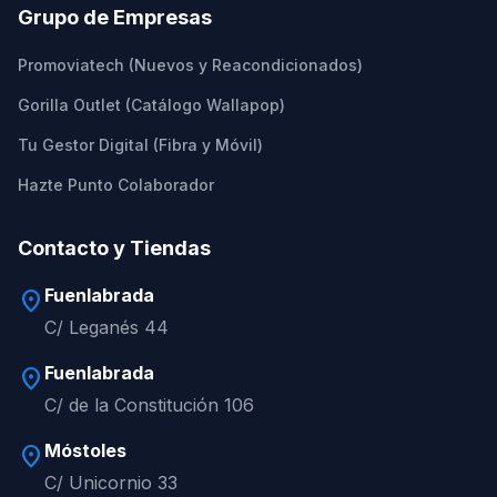
Grupo de Empresas
Promoviatech (Nuevos y Reacondicionados)
Gorilla Outlet (Catálogo Wallapop)
Tu Gestor Digital (Fibra y Móvil)
Hazte Punto Colaborador
Contacto y Tiendas
Fuenlabrada
location_on
C/ Leganés 44
Fuenlabrada
location_on
C/ de la Constitución 106
Móstoles
location_on
C/ Unicornio 33