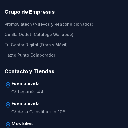
Grupo de Empresas
Promoviatech (Nuevos y Reacondicionados)
Gorilla Outlet (Catálogo Wallapop)
Tu Gestor Digital (Fibra y Móvil)
Hazte Punto Colaborador
Contacto y Tiendas
Fuenlabrada
location_on
C/ Leganés 44
Fuenlabrada
location_on
C/ de la Constitución 106
Móstoles
location_on