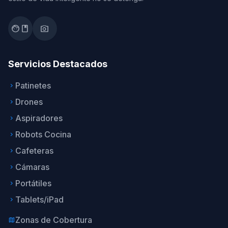
facebook
photo_camera
Servicios Destacados
Patinetes
keyboard_arrow_right
Drones
keyboard_arrow_right
Aspiradores
keyboard_arrow_right
Robots Cocina
keyboard_arrow_right
Cafeteras
keyboard_arrow_right
Cámaras
keyboard_arrow_right
Portátiles
keyboard_arrow_right
Tablets/iPad
keyboard_arrow_right
Zonas de Cobertura
map