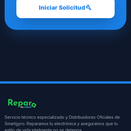
build
Iniciar Solicitud
Servicio técnico especializado y Distribuidores Oficiales de
Smartgyro. Reparamos tu electrónica y aseguramos que tu
estilo de vida inteligente no se detenga.