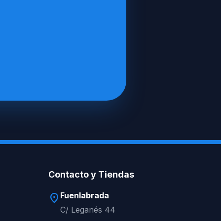
Contacto y Tiendas
Fuenlabrada
location_on
C/ Leganés 44