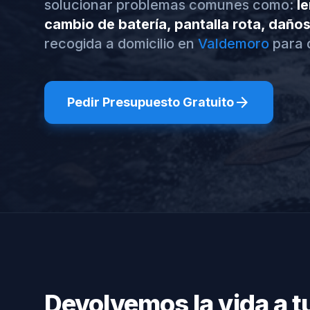
solucionar problemas comunes como:
le
cambio de batería, pantalla rota, daño
recogida a domicilio en
Valdemoro
para 
arrow_forward
Pedir Presupuesto Gratuito
Devolvemos la vida a 