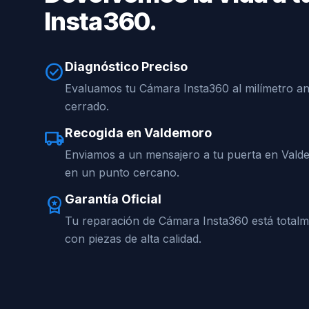
Insta360.
Diagnóstico Preciso
check_circle
Evaluamos tu Cámara Insta360 al milímetro an
cerrado.
Recogida en Valdemoro
local_shipping
Enviamos a un mensajero a tu puerta en Vald
en un punto cercano.
Garantía Oficial
workspace_premium
Tu reparación de Cámara Insta360 está total
con piezas de alta calidad.