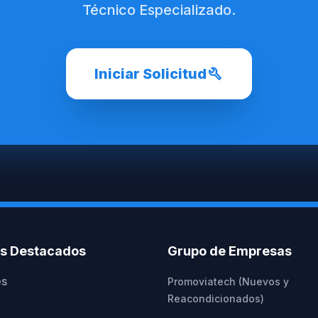
Técnico Especializado.
build
Iniciar Solicitud
os Destacados
Grupo de Empresas
es
Promoviatech (Nuevos y
Reacondicionados)