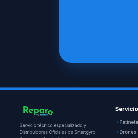
Servici
Patinet
keyboard_arrow_right
Servicio técnico especializado y
Drones
Distribuidores Oficiales de Smartgyro.
keyboard_arrow_right