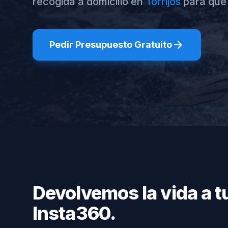
recogida a domicilio en
Torrijos
para que
arrow_forward
Pedir Presupuesto Gratuito
Devolvemos la vida a 
Insta360.