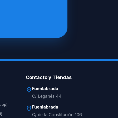
Contacto y Tiendas
Fuenlabrada
location_on
C/ Leganés 44
apop)
Fuenlabrada
location_on
l)
C/ de la Constitución 106