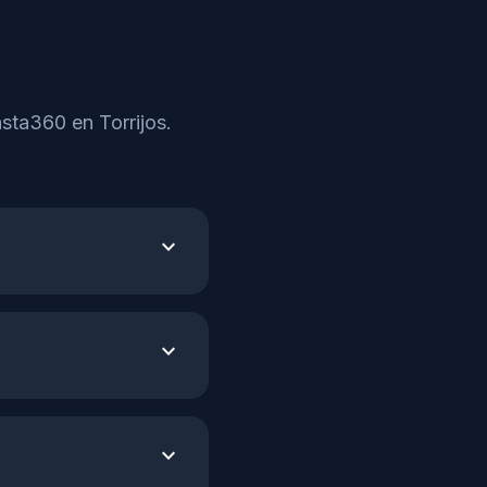
sta360 en Torrijos.
expand_more
expand_more
expand_more