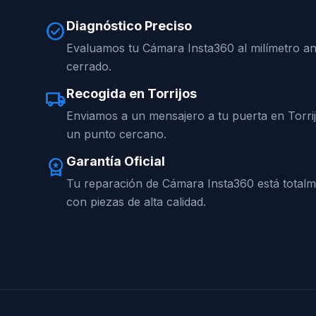
Diagnóstico Preciso
check_circle
Evaluamos tu Cámara Insta360 al milímetro an
cerrado.
Recogida en Torrijos
local_shipping
Enviamos a un mensajero a tu puerta en Torri
un punto cercano.
Garantía Oficial
workspace_premium
Tu reparación de Cámara Insta360 está total
con piezas de alta calidad.