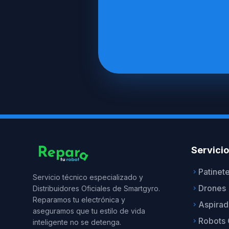
Servici
Patinet
keyboard_arrow_right
Servicio técnico especializado y
Drones
Distribuidores Oficiales de Smartgyro.
keyboard_arrow_right
Reparamos tu electrónica y
Aspirad
keyboard_arrow_right
aseguramos que tu estilo de vida
Robots 
keyboard_arrow_right
inteligente no se detenga.