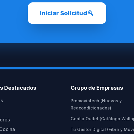
build
Iniciar Solicitud
os Destacados
Grupo de Empresas
es
Promoviatech (Nuevos y
Reacondicionados)
Gorilla Outlet (Catálogo Wall
ores
Cocina
Tu Gestor Digital (Fibra y Móvi