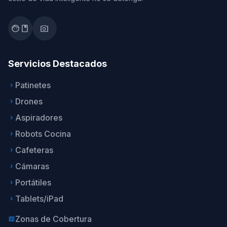
facebook
photo_camera
Servicios Destacados
Patinetes
keyboard_arrow_right
Drones
keyboard_arrow_right
Aspiradores
keyboard_arrow_right
Robots Cocina
keyboard_arrow_right
Cafeteras
keyboard_arrow_right
Cámaras
keyboard_arrow_right
Portátiles
keyboard_arrow_right
Tablets/iPad
keyboard_arrow_right
Zonas de Cobertura
map