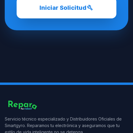
build
Iniciar Solicitud
Servicio técnico especializado y Distribuidores Oficiales de
Smartgyro. Reparamos tu electrónica y aseguramos que tu
estilo de vida inteligente no se detenga.