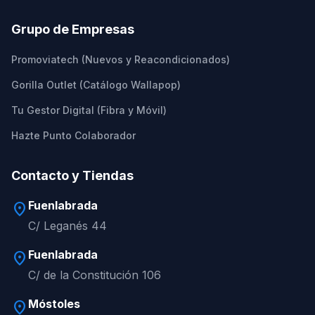
Grupo de Empresas
Promoviatech (Nuevos y Reacondicionados)
Gorilla Outlet (Catálogo Wallapop)
Tu Gestor Digital (Fibra y Móvil)
Hazte Punto Colaborador
Contacto y Tiendas
Fuenlabrada
location_on
C/ Leganés 44
Fuenlabrada
location_on
C/ de la Constitución 106
Móstoles
location_on