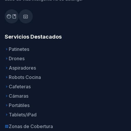
facebook
photo_camera
Servicios Destacados
Patinetes
keyboard_arrow_right
Drones
keyboard_arrow_right
Aspiradores
keyboard_arrow_right
Robots Cocina
keyboard_arrow_right
Cafeteras
keyboard_arrow_right
Cámaras
keyboard_arrow_right
Portátiles
keyboard_arrow_right
Tablets/iPad
keyboard_arrow_right
Zonas de Cobertura
map