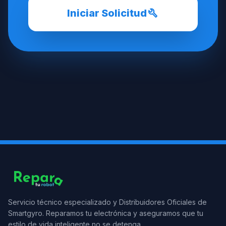
build
Iniciar Solicitud
Servicio técnico especializado y Distribuidores Oficiales de
Smartgyro. Reparamos tu electrónica y aseguramos que tu
estilo de vida inteligente no se detenga.