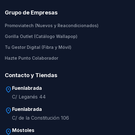
Grupo de Empresas
Promoviatech (Nuevos y Reacondicionados)
Gorilla Outlet (Catálogo Wallapop)
Tu Gestor Digital (Fibra y Móvil)
Hazte Punto Colaborador
Contacto y Tiendas
Fuenlabrada
location_on
C/ Leganés 44
Fuenlabrada
location_on
C/ de la Constitución 106
Móstoles
location_on