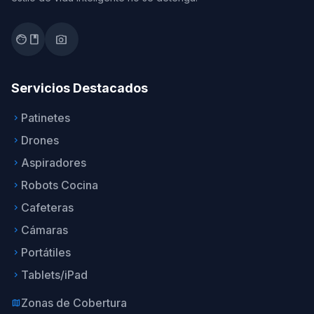
facebook
photo_camera
Servicios Destacados
Patinetes
keyboard_arrow_right
Drones
keyboard_arrow_right
Aspiradores
keyboard_arrow_right
Robots Cocina
keyboard_arrow_right
Cafeteras
keyboard_arrow_right
Cámaras
keyboard_arrow_right
Portátiles
keyboard_arrow_right
Tablets/iPad
keyboard_arrow_right
Zonas de Cobertura
map