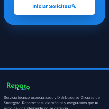
build
Iniciar Solicitud
Servicio técnico especializado y Distribuidores Oficiales de
Smartgyro. Reparamos tu electrónica y aseguramos que tu
estilo de vida inteligente no se detenga.