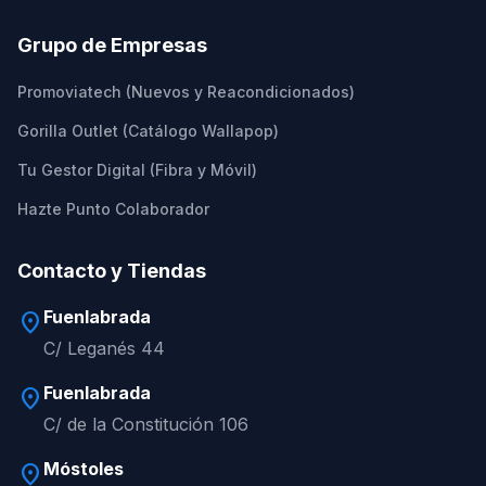
Grupo de Empresas
Promoviatech (Nuevos y Reacondicionados)
Gorilla Outlet (Catálogo Wallapop)
Tu Gestor Digital (Fibra y Móvil)
Hazte Punto Colaborador
Contacto y Tiendas
Fuenlabrada
location_on
C/ Leganés 44
Fuenlabrada
location_on
C/ de la Constitución 106
Móstoles
location_on