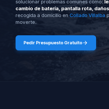
solucionar problemas comunes como:
le
cambio de batería, pantalla rota, daño
recogida a domicilio en
Collado Villalba
p
moverte.
arrow_forward
Pedir Presupuesto Gratuito