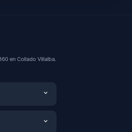
60 en Collado Villalba.
expand_more
expand_more