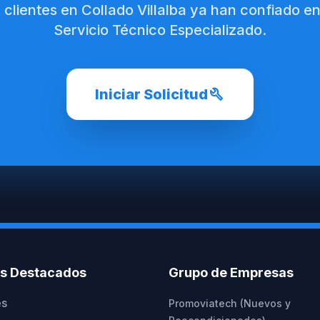
 clientes en Collado Villalba ya han confiado e
Servicio Técnico Especializado.
build
Iniciar Solicitud
os Destacados
Grupo de Empresas
es
Promoviatech (Nuevos y