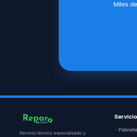
Miles de
Servici
Patinet
keyboard_arrow_right
Servicio técnico especializado y