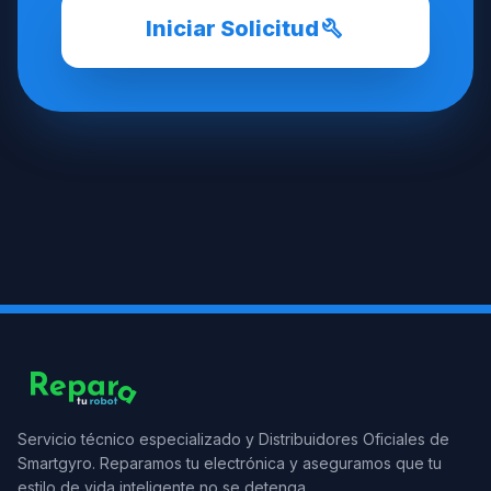
build
Iniciar Solicitud
Servicio técnico especializado y Distribuidores Oficiales de
Smartgyro. Reparamos tu electrónica y aseguramos que tu
estilo de vida inteligente no se detenga.