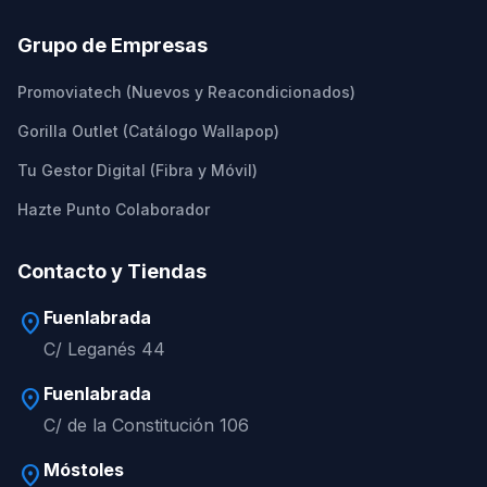
Grupo de Empresas
Promoviatech (Nuevos y Reacondicionados)
Gorilla Outlet (Catálogo Wallapop)
Tu Gestor Digital (Fibra y Móvil)
Hazte Punto Colaborador
Contacto y Tiendas
Fuenlabrada
location_on
C/ Leganés 44
Fuenlabrada
location_on
C/ de la Constitución 106
Móstoles
location_on