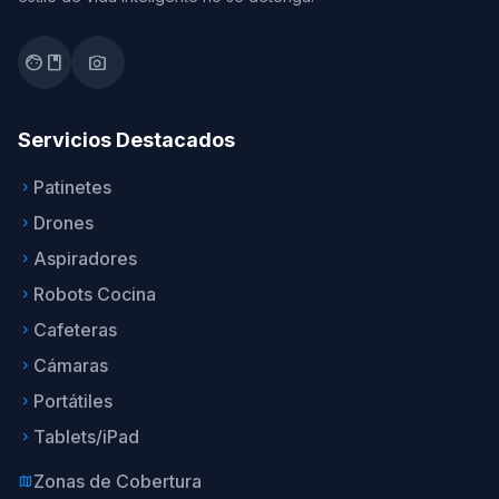
facebook
photo_camera
Servicios Destacados
Patinetes
keyboard_arrow_right
Drones
keyboard_arrow_right
Aspiradores
keyboard_arrow_right
Robots Cocina
keyboard_arrow_right
Cafeteras
keyboard_arrow_right
Cámaras
keyboard_arrow_right
Portátiles
keyboard_arrow_right
Tablets/iPad
keyboard_arrow_right
Zonas de Cobertura
map