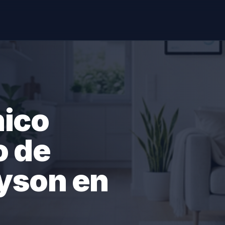
nico
o de
yson en