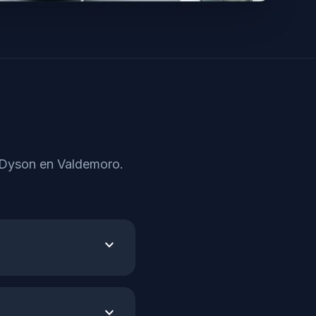
a Dyson en Valdemoro.
expand_more
expand_more