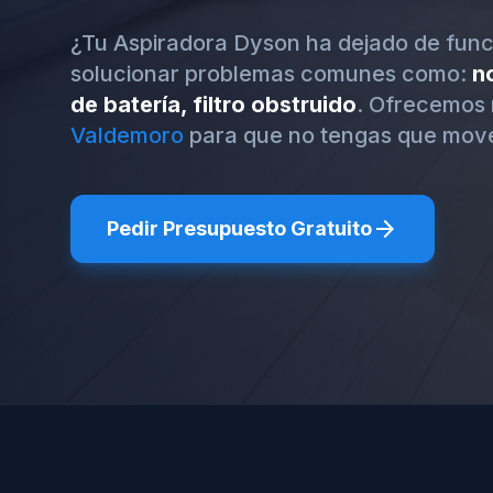
¿Tu Aspiradora Dyson ha dejado de fun
solucionar problemas comunes como:
n
de batería, filtro obstruido
. Ofrecemos 
Valdemoro
para que no tengas que move
arrow_forward
Pedir Presupuesto Gratuito