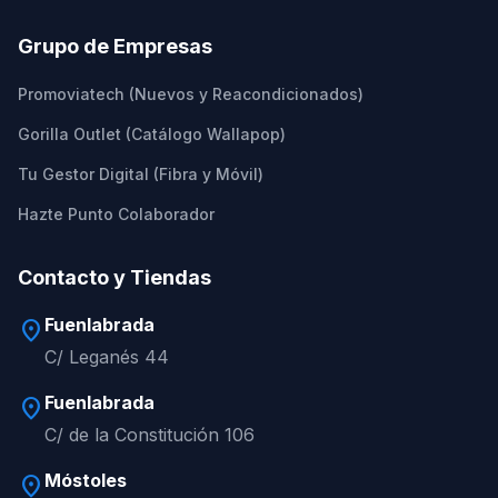
Grupo de Empresas
Promoviatech (Nuevos y Reacondicionados)
Gorilla Outlet (Catálogo Wallapop)
Tu Gestor Digital (Fibra y Móvil)
Hazte Punto Colaborador
Contacto y Tiendas
Fuenlabrada
location_on
C/ Leganés 44
Fuenlabrada
location_on
C/ de la Constitución 106
Móstoles
location_on