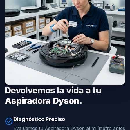
Devolvemos la vida a tu
Aspiradora Dyson.
Diagnóstico Preciso
check_circle
Evaluamos tu Aspiradora Dyson al milímetro antes