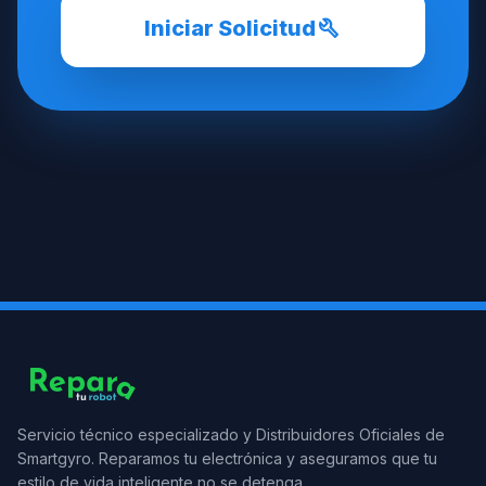
build
Iniciar Solicitud
Servicio técnico especializado y Distribuidores Oficiales de
Smartgyro. Reparamos tu electrónica y aseguramos que tu
estilo de vida inteligente no se detenga.