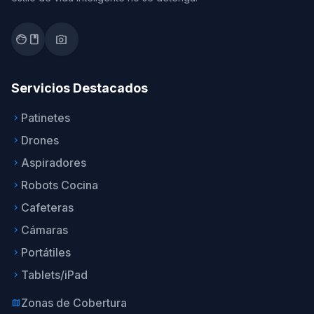
facebook
photo_camera
Servicios Destacados
Patinetes
keyboard_arrow_right
Drones
keyboard_arrow_right
Aspiradores
keyboard_arrow_right
Robots Cocina
keyboard_arrow_right
Cafeteras
keyboard_arrow_right
Cámaras
keyboard_arrow_right
Portátiles
keyboard_arrow_right
Tablets/iPad
keyboard_arrow_right
Zonas de Cobertura
map