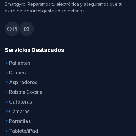
Smartgyro. Reparamos tu electrónica y aseguramos que tu
estilo de vida inteligente no se detenga.
facebook
photo_camera
Servicios Destacados
Patinetes
keyboard_arrow_right
Drones
keyboard_arrow_right
Aspiradores
keyboard_arrow_right
Robots Cocina
keyboard_arrow_right
Cafeteras
keyboard_arrow_right
Cámaras
keyboard_arrow_right
Portátiles
keyboard_arrow_right
Tablets/iPad
keyboard_arrow_right