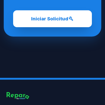
build
Iniciar Solicitud