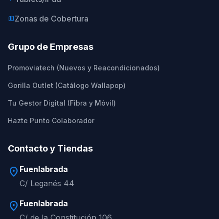
Zonas de Cobertura
map
Grupo de Empresas
Promoviatech (Nuevos y Reacondicionados)
Gorilla Outlet (Catálogo Wallapop)
Tu Gestor Digital (Fibra y Móvil)
Hazte Punto Colaborador
Contacto y Tiendas
Fuenlabrada
location_on
C/ Leganés 44
Fuenlabrada
location_on
C/ de la Constitución 106