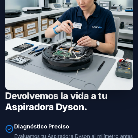
Devolvemos la vida a tu
Aspiradora Dyson.
Diagnóstico Preciso
check_circle
Evaluamos tu Aspiradora Dyson al milímetro antes