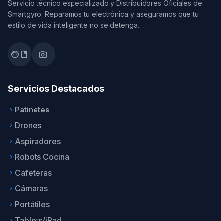
Servicio técnico especializado y Distribuidores Oficiales de
Smartgyro. Reparamos tu electrónica y aseguramos que tu
estilo de vida inteligente no se detenga.
facebook
photo_camera
Servicios Destacados
Patinetes
keyboard_arrow_right
Drones
keyboard_arrow_right
Aspiradores
keyboard_arrow_right
Robots Cocina
keyboard_arrow_right
Cafeteras
keyboard_arrow_right
Cámaras
keyboard_arrow_right
Portátiles
keyboard_arrow_right
Tablets/iPad
keyboard_arrow_right