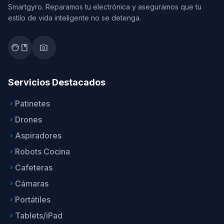
Smartgyro. Reparamos tu electrónica y aseguramos que tu
estilo de vida inteligente no se detenga.
facebook
photo_camera
Servicios Destacados
Patinetes
keyboard_arrow_right
Drones
keyboard_arrow_right
Aspiradores
keyboard_arrow_right
Robots Cocina
keyboard_arrow_right
Cafeteras
keyboard_arrow_right
Cámaras
keyboard_arrow_right
Portátiles
keyboard_arrow_right
Tablets/iPad
keyboard_arrow_right