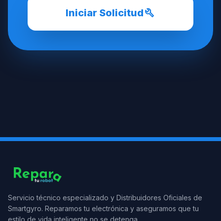
build
Iniciar Solicitud
Servicio técnico especializado y Distribuidores Oficiales de
Smartgyro. Reparamos tu electrónica y aseguramos que tu
estilo de vida inteligente no se detenga.