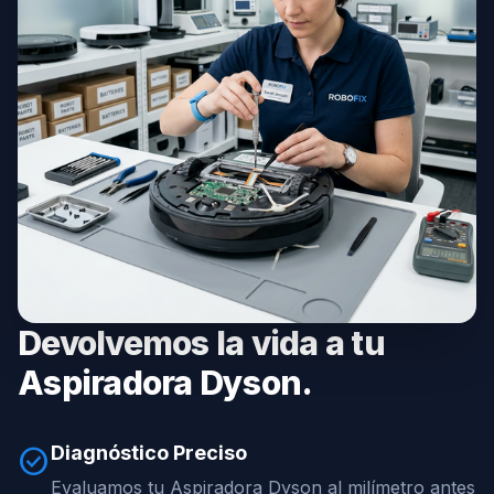
Devolvemos la vida a tu
Aspiradora Dyson.
Diagnóstico Preciso
check_circle
Evaluamos tu Aspiradora Dyson al milímetro antes