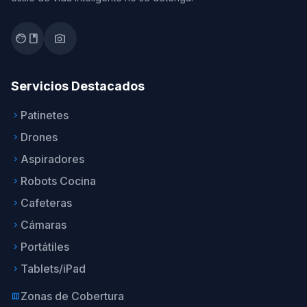
facebook
photo_camera
Servicios Destacados
Patinetes
keyboard_arrow_right
Drones
keyboard_arrow_right
Aspiradores
keyboard_arrow_right
Robots Cocina
keyboard_arrow_right
Cafeteras
keyboard_arrow_right
Cámaras
keyboard_arrow_right
Portátiles
keyboard_arrow_right
Tablets/iPad
keyboard_arrow_right
Zonas de Cobertura
map