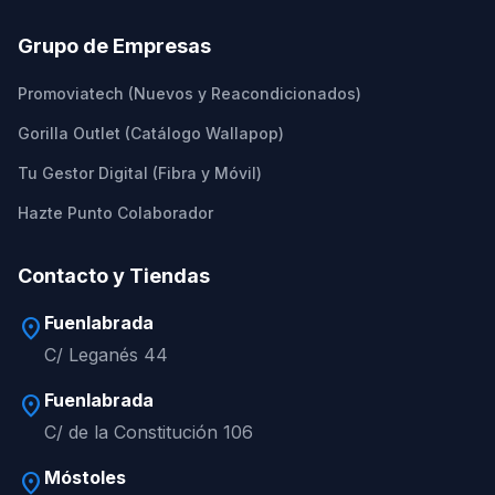
Grupo de Empresas
Promoviatech (Nuevos y Reacondicionados)
Gorilla Outlet (Catálogo Wallapop)
Tu Gestor Digital (Fibra y Móvil)
Hazte Punto Colaborador
Contacto y Tiendas
Fuenlabrada
location_on
C/ Leganés 44
Fuenlabrada
location_on
C/ de la Constitución 106
Móstoles
location_on