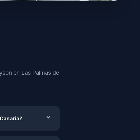
Dyson en Las Palmas de
expand_more
 Canaria?