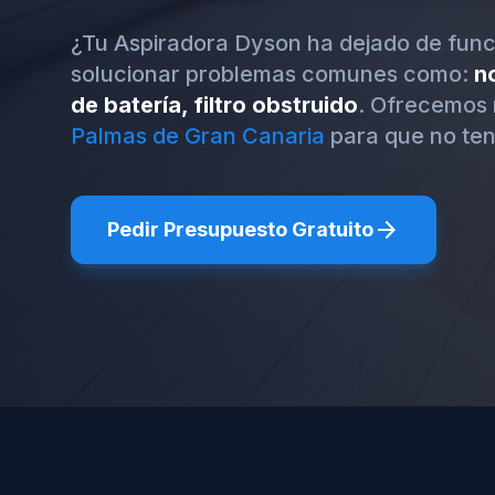
¿Tu Aspiradora Dyson ha dejado de fun
solucionar problemas comunes como:
n
de batería, filtro obstruido
. Ofrecemos 
Palmas de Gran Canaria
para que no te
arrow_forward
Pedir Presupuesto Gratuito