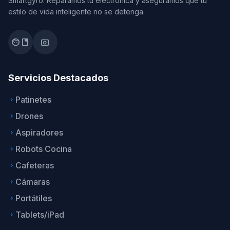
Smartgyro. Reparamos tu electrónica y aseguramos que tu
estilo de vida inteligente no se detenga.
facebook
photo_camera
Servicios Destacados
Patinetes
keyboard_arrow_right
Drones
keyboard_arrow_right
Aspiradores
keyboard_arrow_right
Robots Cocina
keyboard_arrow_right
Cafeteras
keyboard_arrow_right
Cámaras
keyboard_arrow_right
Portátiles
keyboard_arrow_right
Tablets/iPad
keyboard_arrow_right