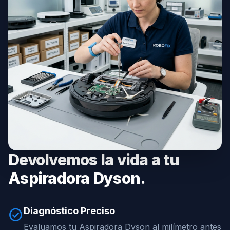
Devolvemos la vida a tu
Aspiradora Dyson.
Diagnóstico Preciso
check_circle
Evaluamos tu Aspiradora Dyson al milímetro antes