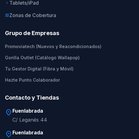
Tablets/iPad
keyboard_arrow_right
Zonas de Cobertura
map
Grupo de Empresas
Promoviatech (Nuevos y Reacondicionados)
Gorilla Outlet (Catálogo Wallapop)
Tu Gestor Digital (Fibra y Móvil)
Hazte Punto Colaborador
Contacto y Tiendas
Fuenlabrada
location_on
C/ Leganés 44
Fuenlabrada
location_on