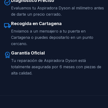
Diagnóstico Preciso
check_circle
Evaluamos tu Aspiradora Dyson al milímetro antes
de darte un precio cerrado.
Recogida en Cartagena
local_shipping
Enviamos a un mensajero a tu puerta en
Cartagena o puedes depositarlo en un punto
cercano.
Garantía Oficial
workspace_premium
Tu reparación de Aspiradora Dyson está
totalmente asegurada por 6 meses con piezas de
alta calidad.