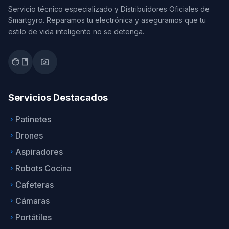
Servicio técnico especializado y Distribuidores Oficiales de
Smartgyro. Reparamos tu electrónica y aseguramos que tu
estilo de vida inteligente no se detenga.
facebook
photo_camera
Servicios Destacados
Patinetes
keyboard_arrow_right
Drones
keyboard_arrow_right
Aspiradores
keyboard_arrow_right
Robots Cocina
keyboard_arrow_right
Cafeteras
keyboard_arrow_right
Cámaras
keyboard_arrow_right
Portátiles
keyboard_arrow_right