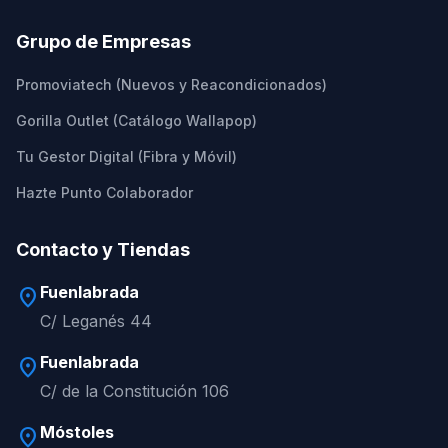
Grupo de Empresas
Promoviatech (Nuevos y Reacondicionados)
Gorilla Outlet (Catálogo Wallapop)
Tu Gestor Digital (Fibra y Móvil)
Hazte Punto Colaborador
Contacto y Tiendas
Fuenlabrada
location_on
C/ Leganés 44
Fuenlabrada
location_on
C/ de la Constitución 106
Móstoles
location_on