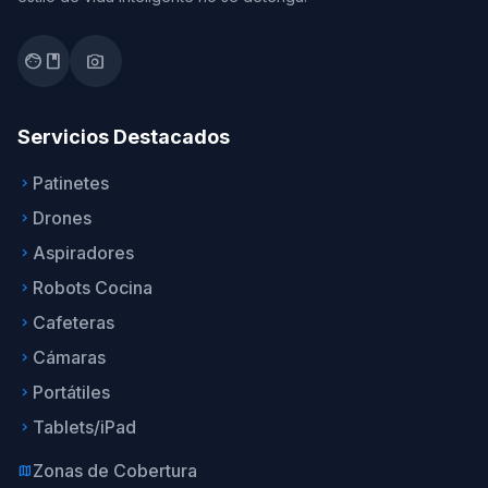
facebook
photo_camera
Servicios Destacados
Patinetes
keyboard_arrow_right
Drones
keyboard_arrow_right
Aspiradores
keyboard_arrow_right
Robots Cocina
keyboard_arrow_right
Cafeteras
keyboard_arrow_right
Cámaras
keyboard_arrow_right
Portátiles
keyboard_arrow_right
Tablets/iPad
keyboard_arrow_right
Zonas de Cobertura
map