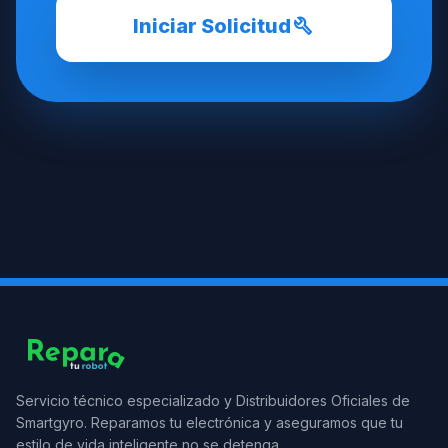
build
Iniciar Solicitud
Servicio técnico especializado y Distribuidores Oficiales de
Smartgyro. Reparamos tu electrónica y aseguramos que tu
estilo de vida inteligente no se detenga.