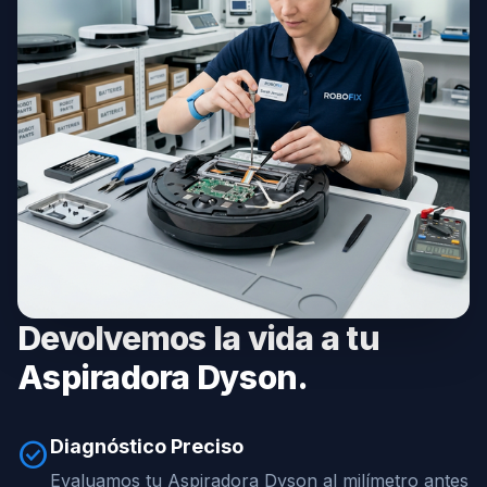
Devolvemos la vida a tu
Aspiradora Dyson.
Diagnóstico Preciso
check_circle
Evaluamos tu Aspiradora Dyson al milímetro antes